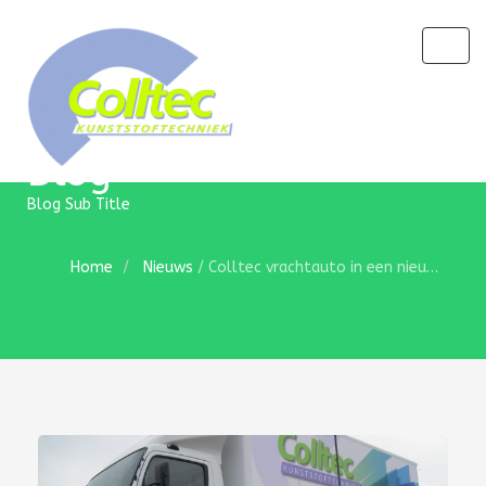
Togg
navig
Blog
Blog Sub Title
Home
Nieuws
/
Colltec vrachtauto in een nieuw jasje