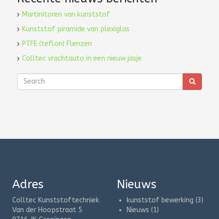
Martinitoren van kunststof
Kunststof piramide van plexiglas
PTFE (teflon) Flenzen
Colltec vrachtauto in een nieuw jasje
Adres
Nieuws
Colltec Kunststoftechniek
kunststof bewerking
(3)
Van der Hoopstraat 5
Nieuws
(1)