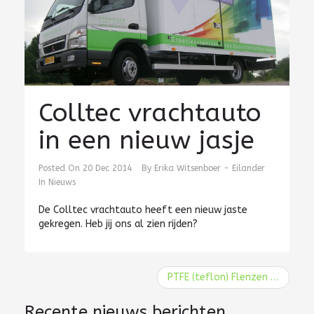
Colltec vrachtauto
in een nieuw jasje
Posted On
20 Dec 2014
By
Erika Witsenboer - Eilander
In
Nieuws
De Colltec vrachtauto heeft een nieuw jaste
gekregen. Heb jij ons al zien rijden?
PTFE (teflon) Flenzen
Recente nieuws berichten