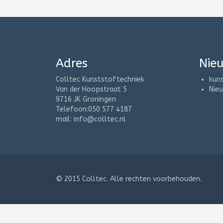
Adres
Nie
Colltec Kunststoftechniek
kun
Van der Hoopstraat 5
Nie
9716 JK Groningen
Telefoon:050 577 4187
mail:
info@colltec.nl
© 2015
Colltec
. Alle rechten voorbehouden.